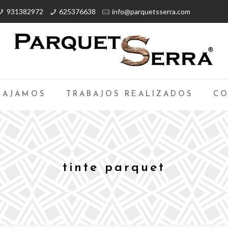
931382972
625376638
info@parquetsserra.com
BAJAMOS
TRABAJOS REALIZADOS
CO
tinte parquet