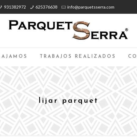
931382972
625376638
info@parquetsserra.com
BAJAMOS
TRABAJOS REALIZADOS
CO
lijar parquet