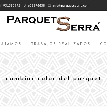
931382972
625376638
info@parquetsserra.com
BAJAMOS
TRABAJOS REALIZADOS
CO
cambiar color del parquet