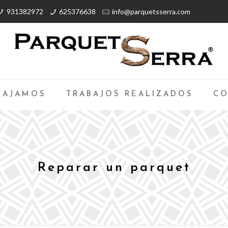
931382972
625376638
info@parquetsserra.com
BAJAMOS
TRABAJOS REALIZADOS
CO
Reparar un parquet