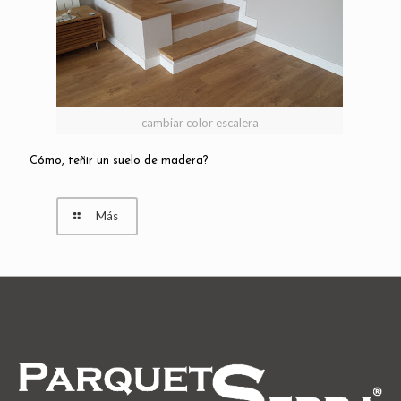
cambiar color escalera
Cómo, teñir un suelo de madera?
Más